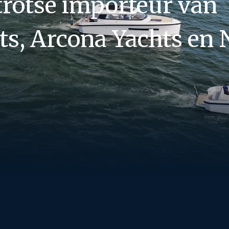
trotse importeur van
s, Arcona Yachts en 