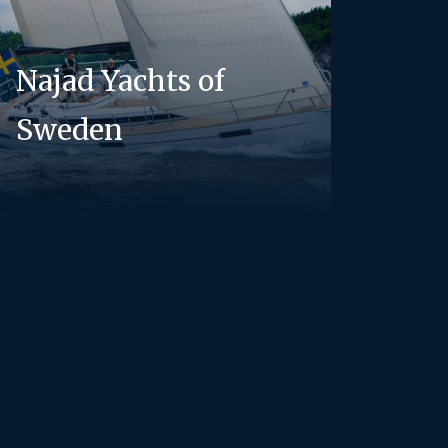
Najad Yachts of
Sweden